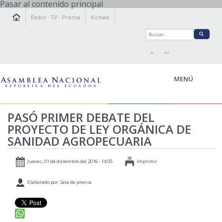
Pasar al contenido principal
Radio
·
TV
·
Prensa
Kichwa
A-
A+
MENÚ
PASÓ PRIMER DEBATE DEL
PROYECTO DE LEY ORGÁNICA DE
LA ASAMBLEA
SANIDAD AGROPECUARIA
LEGISLAMOS
FISCALIZAMOS
Jueves, 01 de diciembre del 2016 - 14:05
Imprimir
TRANSPARENCIA
Elaborado por: Sala de prensa
PRENSA
PARTICIPACIÓN
RELACIONES INTERNACIONALES
AGENDA