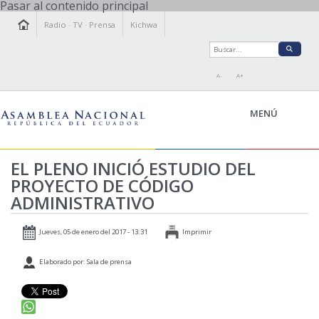
Pasar al contenido principal
Radio
·
TV
·
Prensa
Kichwa
A-
A+
MENÚ
EL PLENO INICIÓ ESTUDIO DEL
PROYECTO DE CÓDIGO
LA ASAMBLEA
ADMINISTRATIVO
LEGISLAMOS
FISCALIZAMOS
Jueves, 05 de enero del 2017 - 13:31
Imprimir
TRANSPARENCIA
Elaborado por: Sala de prensa
PRENSA
PARTICIPACIÓN
RELACIONES INTERNACIONALES
AGENDA