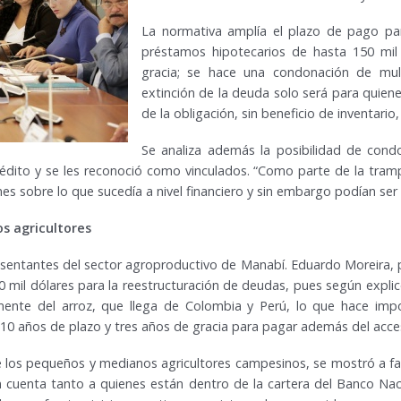
La normativa amplía el plazo de pago pa
préstamos hipotecarios de hasta 150 mi
gracia; se hace una condonación de mult
extinción de la deuda solo será para quienes 
de la obligación, sin beneficio de inventari
Se analiza además la posibilidad de condo
dito y se les reconoció como vinculados. “Como parte de la tramp
 sobre lo que sucedía a nivel financiero y sin embargo podían ser 
s agricultores
esentantes del sector agroproductivo de Manabí. Eduardo Moreira, p
mil dólares para la reestructuración de deudas, pues según explicó
mente del arroz, que llega de Colombia y Perú, lo que hace impo
 10 años de plazo y tres años de gracia para pagar además del acce
e los pequeños y medianos agricultores campesinos, se mostró a f
n cuenta tanto a quienes están dentro de la cartera del Banco Na