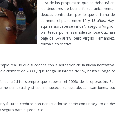
Otra de las propuestas que se debatirá en
los deudores de buena fe sea únicamente 
deudas contraídas, por lo que el tema de 
aumenta el plazo entre 12 y 13 años. Hay
aquí se apruebe se valide”, aseguró Virgili
planteada por el asambleísta José Guzmán,
baje del 5% al 1%, pero Virgilio Hernández
forma significativa.
mplo real, lo que sucedería con la aplicación de la nueva normativa
de diciembre de 2009 y que tenga un interés de 5%, hasta el pago to
ía de crédito, siempre que superen el 200% de la operación. Se d
forme semestral y si eso no sucede se establezcan sanciones, pu
ón y futuros créditos con BanEcuador se harán con un seguro de de
 seguro para el producto.