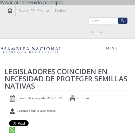
Pasar al contenido principal
Radio
·
TV
·
Prensa
Kichwa
A-
A+
MENÚ
LEGISLADORES COINCIDEN EN
NECESIDAD DE PROTEGER SEMILLAS
LA ASAMBLEA
NATIVAS
LEGISLAMOS
FISCALIZAMOS
Jueves, 04 de mayo del 2017 - 13:24
Imprimir
TRANSPARENCIA
Elaborado por: Sala de prensa
PRENSA
PARTICIPACIÓN
RELACIONES INTERNACIONALES
AGENDA