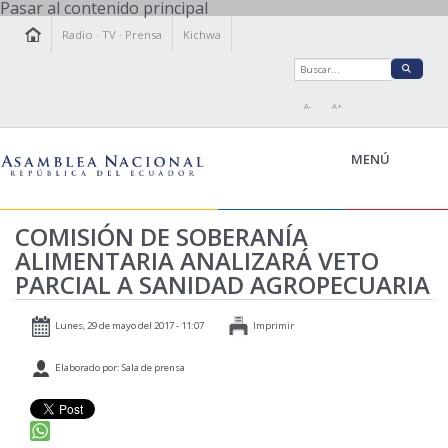
Pasar al contenido principal
Radio
·
TV
·
Prensa
Kichwa
A-
A+
MENÚ
COMISIÓN DE SOBERANÍA
ALIMENTARIA ANALIZARÁ VETO
LA ASAMBLEA
PARCIAL A SANIDAD AGROPECUARIA
LEGISLAMOS
FISCALIZAMOS
Lunes, 29 de mayo del 2017 - 11:07
Imprimir
TRANSPARENCIA
Elaborado por: Sala de prensa
PRENSA
PARTICIPACIÓN
RELACIONES INTERNACIONALES
AGENDA