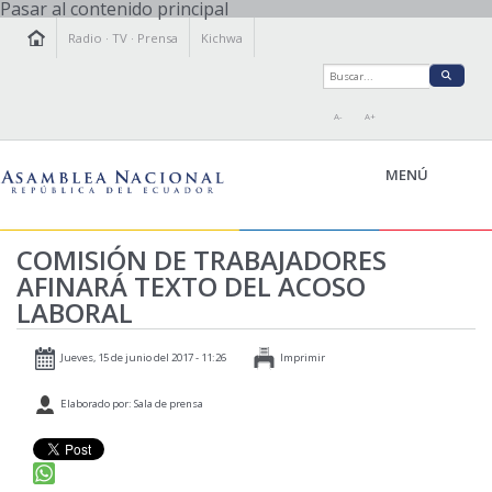
Pasar al contenido principal
Radio
·
TV
·
Prensa
Kichwa
A-
A+
MENÚ
COMISIÓN DE TRABAJADORES
AFINARÁ TEXTO DEL ACOSO
LA ASAMBLEA
LABORAL
LEGISLAMOS
FISCALIZAMOS
Jueves, 15 de junio del 2017 - 11:26
Imprimir
TRANSPARENCIA
Elaborado por: Sala de prensa
PRENSA
PARTICIPACIÓN
RELACIONES INTERNACIONALES
AGENDA