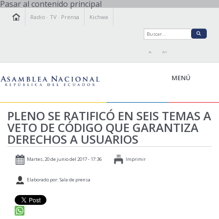
Pasar al contenido principal
Radio
·
TV
·
Prensa
Kichwa
A-
A+
MENÚ
PLENO SE RATIFICÓ EN SEIS TEMAS A
VETO DE CÓDIGO QUE GARANTIZA
LA ASAMBLEA
DERECHOS A USUARIOS
LEGISLAMOS
FISCALIZAMOS
Martes, 20 de junio del 2017 - 17:36
Imprimir
TRANSPARENCIA
Elaborado por: Sala de prensa
PRENSA
PARTICIPACIÓN
RELACIONES INTERNACIONALES
AGENDA