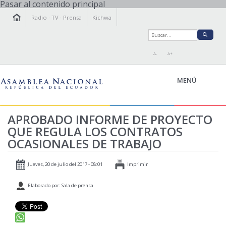
Pasar al contenido principal
Radio
·
TV
·
Prensa
Kichwa
A-
A+
MENÚ
APROBADO INFORME DE PROYECTO
QUE REGULA LOS CONTRATOS
LA ASAMBLEA
OCASIONALES DE TRABAJO
LEGISLAMOS
FISCALIZAMOS
Jueves, 20 de julio del 2017 - 08:01
Imprimir
TRANSPARENCIA
Elaborado por: Sala de prensa
PRENSA
PARTICIPACIÓN
RELACIONES INTERNACIONALES
AGENDA