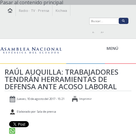
Pasar al contenido principal
Radio
·
TV
·
Prensa
Kichwa
A-
A+
MENÚ
RAÚL AUQUILLA: TRABAJADORES
TENDRÁN HERRAMIENTAS DE
LA ASAMBLEA
DEFENSA ANTE ACOSO LABORAL
LEGISLAMOS
FISCALIZAMOS
Jueves, 10 de agosto del 2017 - 15:21
Imprimir
TRANSPARENCIA
Elaborado por: Sala de prensa
PRENSA
PARTICIPACIÓN
RELACIONES INTERNACIONALES
AGENDA