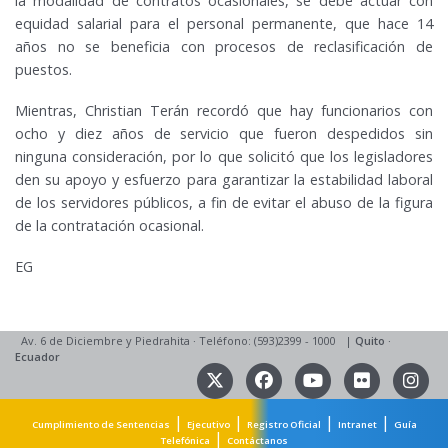
la modalidad de contratos ocasionales, se debe actuar con
equidad salarial para el personal permanente, que hace 14
años no se beneficia con procesos de reclasificación de
puestos.
Mientras, Christian Terán recordó que hay funcionarios con
ocho y diez años de servicio que fueron despedidos sin
ninguna consideración, por lo que solicitó que los legisladores
den su apoyo y esfuerzo para garantizar la estabilidad laboral
de los servidores públicos, a fin de evitar el abuso de la figura
de la contratación ocasional.
EG
Av. 6 de Diciembre y Piedrahita
·
Teléfono: (593)2399 - 1000
|
Quito
·
Ecuador
|
|
|
|
Cumplimiento de Sentencias
Ejecutivo
Registro Oficial
Intranet
Guía
|
Telefónica
Contáctanos