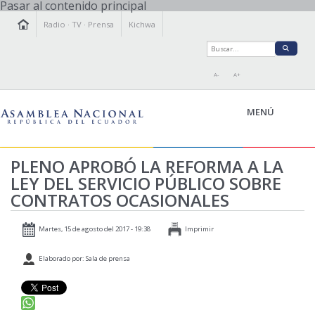
Pasar al contenido principal
Radio
·
TV
·
Prensa
Kichwa
A-
A+
MENÚ
PLENO APROBÓ LA REFORMA A LA
LEY DEL SERVICIO PÚBLICO SOBRE
LA ASAMBLEA
CONTRATOS OCASIONALES
LEGISLAMOS
FISCALIZAMOS
Martes, 15 de agosto del 2017 - 19:38
Imprimir
TRANSPARENCIA
Elaborado por: Sala de prensa
PRENSA
PARTICIPACIÓN
RELACIONES INTERNACIONALES
AGENDA