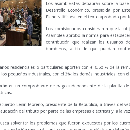
Los asambleístas debatirán sobre la base
Desarrollo Económico, presidida por Es
Pleno ratificarse en el texto aprobado por l
Los comisionados consideraron que la obje
Asamblea aprobó la norma para establece
contribución que realizan los usuarios d
bomberos, a fin de que puedan conta
arios residenciales o particulares aporten con el 0,50 % de la remu
 los pequeños industriales, con el 3%; los demás industriales, con el
arán en un comprobante de pago independiente de la planilla de l
ricas.
acuerdo Lenín Moreno, presidente de la República, a través del v
caudación del tributo por parte de las empresas eléctricas y, a la ve
usca solventar los problemas que fueron expuestos por los cuer
a recaudación mensual, con lo que las empresas eléctricas deberán 