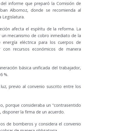
 del informe que preparó la Comisión de
teban Albornoz, donde se recomienda al
a Legislatura.
ción afecta el espíritu de la reforma. La
r un mecanismo de cobro inmediato de la
e energía eléctrica para los cuerpos de
r con recursos económicos de manera
neración básica unificada del trabajador,
 6 %.
uz, previo al convenio suscrito entre los
eto, porque consideraba un “contrasentido
z, disponer la firma de un acuerdo.
pos de bomberos y considera el convenio
cobrar de manera obligatoria.