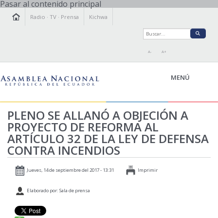
Pasar al contenido principal
Radio
·
TV
·
Prensa
Kichwa
A-
A+
MENÚ
PLENO SE ALLANÓ A OBJECIÓN A
PROYECTO DE REFORMA AL
LA ASAMBLEA
ARTÍCULO 32 DE LA LEY DE DEFENSA
LEGISLAMOS
CONTRA INCENDIOS
FISCALIZAMOS
TRANSPARENCIA
Jueves, 14 de septiembre del 2017 - 13:31
Imprimir
PRENSA
Elaborado por: Sala de prensa
PARTICIPACIÓN
RELACIONES INTERNACIONALES
AGENDA