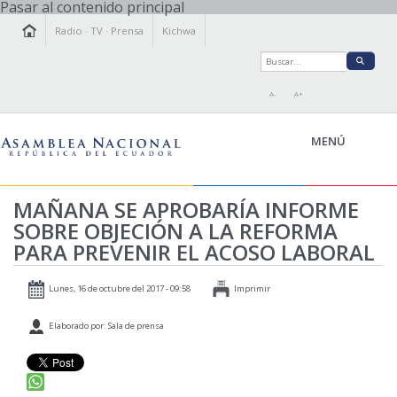
Pasar al contenido principal
Radio
·
TV
·
Prensa
Kichwa
A-
A+
MENÚ
MAÑANA SE APROBARÍA INFORME
SOBRE OBJECIÓN A LA REFORMA
LA ASAMBLEA
PARA PREVENIR EL ACOSO LABORAL
LEGISLAMOS
FISCALIZAMOS
Lunes, 16 de octubre del 2017 - 09:58
Imprimir
TRANSPARENCIA
Elaborado por: Sala de prensa
PRENSA
PARTICIPACIÓN
RELACIONES INTERNACIONALES
AGENDA