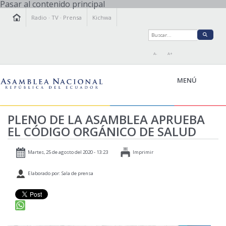
Pasar al contenido principal
Radio
·
TV
·
Prensa
Kichwa
A-
A+
MENÚ
PLENO DE LA ASAMBLEA APRUEBA
EL CÓDIGO ORGÁNICO DE SALUD
LA ASAMBLEA
LEGISLAMOS
Martes, 25 de agosto del 2020 - 13:23
Imprimir
FISCALIZAMOS
Elaborado por: Sala de prensa
TRANSPARENCIA
PRENSA
PARTICIPACIÓN
RELACIONES INTERNACIONALES
AGENDA