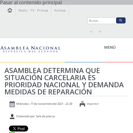
Pasar al contenido principal
Radio
·
TV
·
Prensa
Kichwa
A-
A+
MENÚ
ASAMBLEA DETERMINA QUE
SITUACIÓN CARCELARIA ES
LA ASAMBLEA
PRIORIDAD NACIONAL Y DEMANDA
LEGISLAMOS
MEDIDAS DE REPARACIÓN
FISCALIZAMOS
TRANSPARENCIA
Miércoles, 17 de noviembre del 2021 - 22:29
Imprimir
PRENSA
Elaborado por: Sala de prensa
PARTICIPACIÓN
RELACIONES INTERNACIONALES
AGENDA