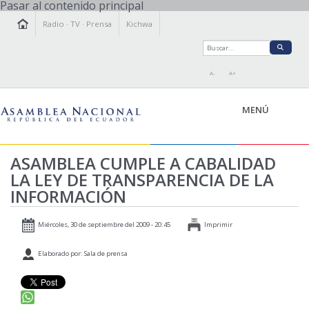
Pasar al contenido principal
Radio
·
TV
·
Prensa
Kichwa
A-
A+
MENÚ
ASAMBLEA CUMPLE A CABALIDAD
LA LEY DE TRANSPARENCIA DE LA
LA ASAMBLEA
INFORMACIÓN
LEGISLAMOS
FISCALIZAMOS
Miércoles, 30 de septiembre del 2009 - 20:45
Imprimir
TRANSPARENCIA
Elaborado por: Sala de prensa
PRENSA
PARTICIPACIÓN
RELACIONES INTERNACIONALES
AGENDA