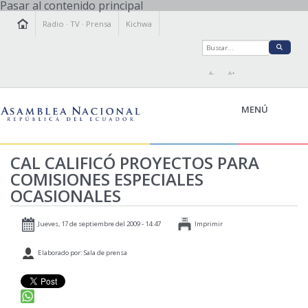
Pasar al contenido principal
Radio
·
TV
·
Prensa
Kichwa
A-
A+
MENÚ
CAL CALIFICÓ PROYECTOS PARA
COMISIONES ESPECIALES
LA ASAMBLEA
OCASIONALES
LEGISLAMOS
FISCALIZAMOS
Jueves, 17 de septiembre del 2009 - 14:47
Imprimir
TRANSPARENCIA
Elaborado por: Sala de prensa
PRENSA
PARTICIPACIÓN
RELACIONES INTERNACIONALES
AGENDA