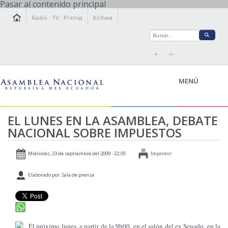
Pasar al contenido principal
Radio
·
TV
·
Prensa
Kichwa
A-
A+
MENÚ
EL LUNES EN LA ASAMBLEA, DEBATE
NACIONAL SOBRE IMPUESTOS
LA ASAMBLEA
LEGISLAMOS
Miércoles, 23 de septiembre del 2009 - 22:05
Imprimir
FISCALIZAMOS
Elaborado por: Sala de prensa
TRANSPARENCIA
PRENSA
PARTICIPACIÓN
RELACIONES INTERNACIONALES
El próximo lunes, a partir de la 9h00, en el salón del ex Senado, en la
AGENDA