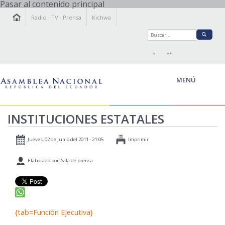
Pasar al contenido principal
Radio
·
TV
·
Prensa
Kichwa
A-
A+
MENÚ
INSTITUCIONES ESTATALES
LA ASAMBLEA
Jueves, 02 de junio del 2011 - 21:05
Imprimir
LEGISLAMOS
FISCALIZAMOS
Elaborado por: Sala de prensa
TRANSPARENCIA
PRENSA
PARTICIPACIÓN
RELACIONES INTERNACIONALES
{tab=Función Ejecutiva}
AGENDA