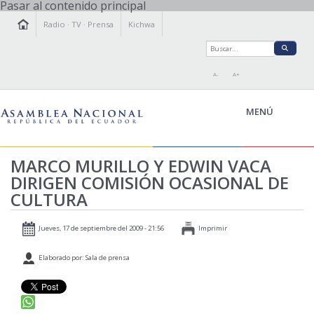
Pasar al contenido principal
Radio
·
TV
·
Prensa
Kichwa
A-
A+
MENÚ
MARCO MURILLO Y EDWIN VACA
DIRIGEN COMISIÓN OCASIONAL DE
LA ASAMBLEA
CULTURA
LEGISLAMOS
FISCALIZAMOS
Jueves, 17 de septiembre del 2009 - 21:56
Imprimir
TRANSPARENCIA
Elaborado por: Sala de prensa
PRENSA
PARTICIPACIÓN
RELACIONES INTERNACIONALES
AGENDA