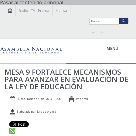
Pasar al contenido principal
Radio
·
TV
·
Prensa
Kichwa
A-
A+
MENÚ
MESA 9 FORTALECE MECANISMOS
PARA AVANZAR EN EVALUACIÓN DE
LA ASAMBLEA
LA LEY DE EDUCACIÓN
LEGISLAMOS
FISCALIZAMOS
Lunes, 14 de abril del 2014 - 12:36
Imprimir
TRANSPARENCIA
Elaborado por: Sala de prensa
PRENSA
PARTICIPACIÓN
RELACIONES INTERNACIONALES
AGENDA