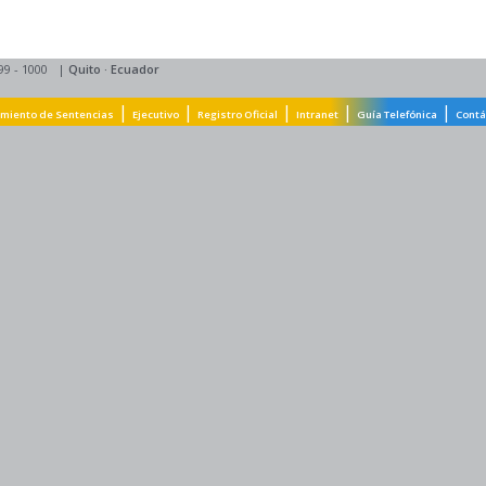
99 - 1000
|
Quito
·
Ecuador
|
|
|
|
|
miento de Sentencias
Ejecutivo
Registro Oficial
Intranet
Guía Telefónica
Contá