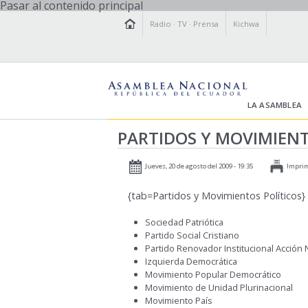
Pasar al contenido principal
Radio
·
TV
·
Prensa
Kichwa
LA ASAMBLEA
PARTIDOS Y MOVIMIENT
Jueves, 20 de agosto del 2009 - 19:35
Imprim
{tab=Partidos y Movimientos Políticos}
Sociedad Patriótica
Partido Social Cristiano
Partido Renovador Institucional Acción
Izquierda Democrática
Movimiento Popular Democrático
Movimiento de Unidad Plurinacional
Movimiento País