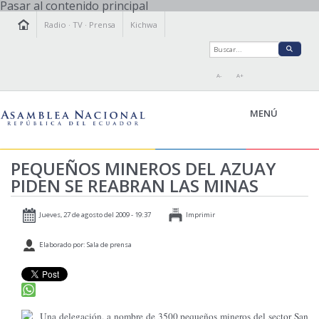
Pasar al contenido principal
Radio
·
TV
·
Prensa
Kichwa
A-
A+
MENÚ
PEQUEÑOS MINEROS DEL AZUAY
PIDEN SE REABRAN LAS MINAS
LA ASAMBLEA
LEGISLAMOS
Jueves, 27 de agosto del 2009 - 19:37
Imprimir
FISCALIZAMOS
Elaborado por: Sala de prensa
TRANSPARENCIA
PRENSA
PARTICIPACIÓN
RELACIONES INTERNACIONALES
Una delegación, a nombre de 3500 pequeños mineros del sector San
AGENDA