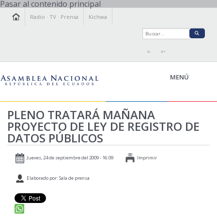
Pasar al contenido principal
Radio
·
TV
·
Prensa
Kichwa
A-
A+
MENÚ
PLENO TRATARÁ MAÑANA
PROYECTO DE LEY DE REGISTRO DE
LA ASAMBLEA
DATOS PÚBLICOS
LEGISLAMOS
FISCALIZAMOS
Jueves, 24 de septiembre del 2009 - 16:09
Imprimir
TRANSPARENCIA
Elaborado por: Sala de prensa
PRENSA
PARTICIPACIÓN
RELACIONES INTERNACIONALES
AGENDA