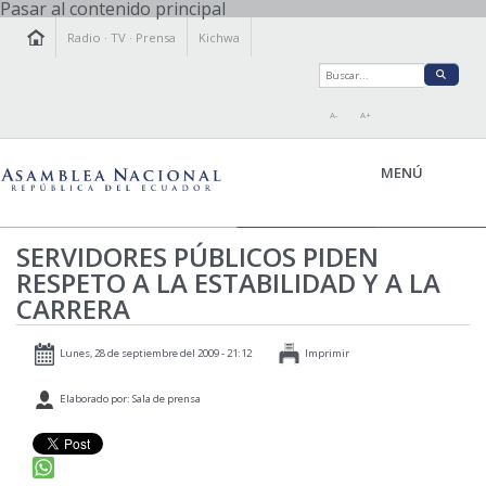
Pasar al contenido principal
Radio
·
TV
·
Prensa
Kichwa
A-
A+
MENÚ
SERVIDORES PÚBLICOS PIDEN
RESPETO A LA ESTABILIDAD Y A LA
LA ASAMBLEA
CARRERA
LEGISLAMOS
FISCALIZAMOS
Lunes, 28 de septiembre del 2009 - 21:12
Imprimir
TRANSPARENCIA
Elaborado por: Sala de prensa
PRENSA
PARTICIPACIÓN
RELACIONES INTERNACIONALES
AGENDA