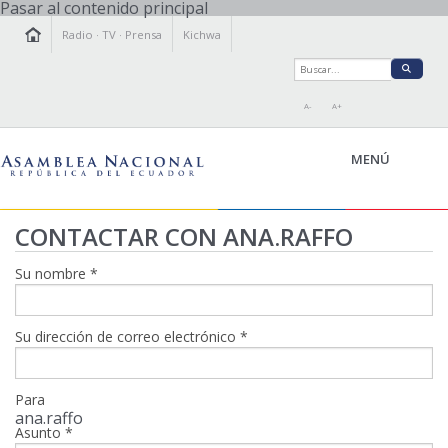
Pasar al contenido principal
Radio
·
TV
·
Prensa
Kichwa
A-
A+
MENÚ
CONTACTAR CON ANA.RAFFO
LA ASAMBLEA
Su nombre
*
LEGISLAMOS
FISCALIZAMOS
Su dirección de correo electrónico
*
TRANSPARENCIA
PRENSA
PARTICIPACIÓN
Para
ana.raffo
RELACIONES INTERNACIONALES
Asunto
*
AGENDA