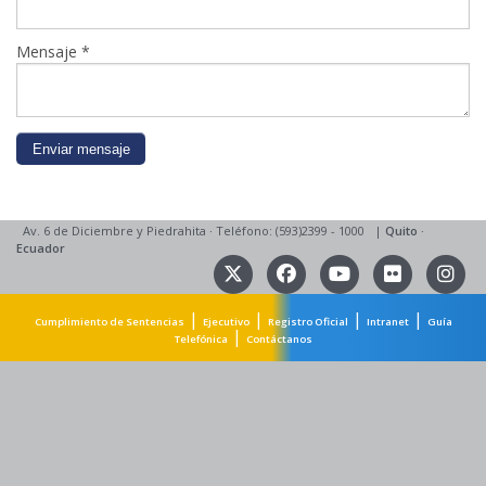
Mensaje
*
Av. 6 de Diciembre y Piedrahita
·
Teléfono: (593)2399 - 1000
|
Quito
·
Ecuador
|
|
|
|
Cumplimiento de Sentencias
Ejecutivo
Registro Oficial
Intranet
Guía
|
Telefónica
Contáctanos