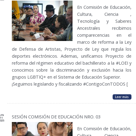
En Comisión de Educación,
Cultura, Ciencia ,
Tecnología y Saberes
Ancestrales recibimos
comparecencias en el
marco de reforma a la Ley
de Defensa de Artistas, Proyecto de Ley que regula los
deportes electrónicos. Ademas, unificamos Proyecto de
reforma del régimen educativo del bachillerato a la #LOEI y
conocimos sobre la discriminación y exclusión hacia los
grupos LGBTIQ+ en el Sistema de Educación Superior.
¡Seguimos legislando y fiscalizando #ContigoConTODOS [
Leer más
JUN
SESIÓN COMISIÓN DE EDUCACIÓN NRO. 03
11
025
En Comisión de Educación,
Cultura, Ciencia ,