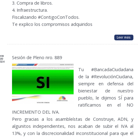
3. Compra de libros.
4. Infraestructura.
Fiscalizando #ContigoConTodos.
Te explico los compromisos adquiridos
Leer más
FEB
Sesión de Pleno nro. 889
09
024
Tu #BancadaCiudadana
de la #RevoluciónCiudana,
siempre en defensa del
bienestar de nuestro
pueblo, le dijimos SÍ para
ratificarnos en el NO
INCREMENTO DEL IVA.
Pero gracias a los asambleístas de Construye, ADN, y
algunitos independientes, nos acaban de subir el IVA al
13%, y con la discrecionalidad inconstitucional para que el