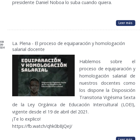
presidente Daniel Noboa lo suba cuando quiera.
Leer más
FEB
La. Plena - El proceso de equiparación y homologación
09
024
salarial docente
Hablemos sobre el
proceso de equiparación y
homologación salarial de
nuestros docentes como
los dispone la Disposición
Transitoria Vigésima Sexta
de la Ley Orgánica de Educación Intercultural (LOEI),
vigente desde el 19 de abril del 2021.
¡Te lo explico!
https://fb.watch/qhk0b8JQeJ/
Leer más