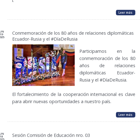
Leer más
JUN
Conmemoración de los 80 años de relaciones diplomáticas
19
025
Ecuador-Rusia y el #DíaDeRusia
Participamos en la
conmemoración de los 80
años de relaciones
diplomáticas Ecuador-
Rusia y el #DíaDeRusia.
El fortalecimiento de la cooperación internacional es clave
para abrir nuevas oportunidades a nuestro país.
Leer más
JUN
Sesión Comisión de Educación nro. 03
18
025