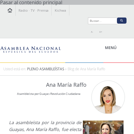
Pasar al contenido principal
Radio
·
TV
·
Prensa
Kichwa
A-
A+
MENÚ
Usted está en:
PLENO ASAMBLEÍSTAS
» Blog de Ana María Raffo
LA ASAMBLEA
Ana María Raffo
LEGISLAMOS
Asambleísta por Guayas Revolución Ciudadana
FISCALIZAMOS
TRANSPARENCIA
PRENSA
PARTICIPACIÓN
La asambleísta por la provincia de
RELACIONES INTERNACIONALES
Guayas, Ana María Raffo, fue electa
AGENDA