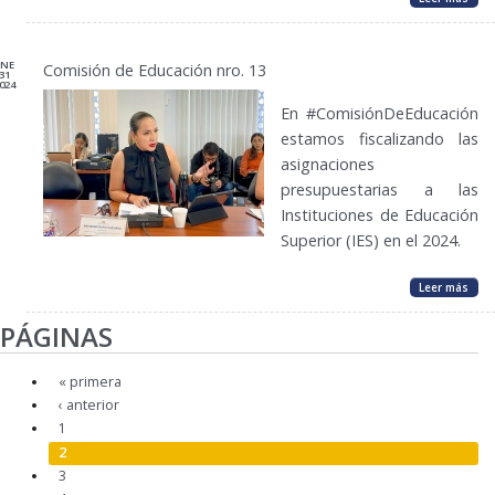
ENE
Comisión de Educación nro. 13
31
024
En #ComisiónDeEducación
estamos fiscalizando las
asignaciones
presupuestarias a las
Instituciones de Educación
Superior (IES) en el 2024.
Leer más
PÁGINAS
« primera
‹ anterior
1
2
3