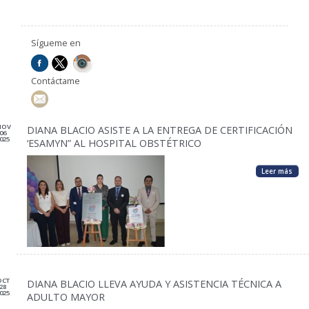
Sígueme en
Contáctame
NOV
DIANA BLACIO ASISTE A LA ENTREGA DE CERTIFICACIÓN
06
025
‘ESAMYN” AL HOSPITAL OBSTÉTRICO
Leer más
OCT
DIANA BLACIO LLEVA AYUDA Y ASISTENCIA TÉCNICA A
28
025
ADULTO MAYOR