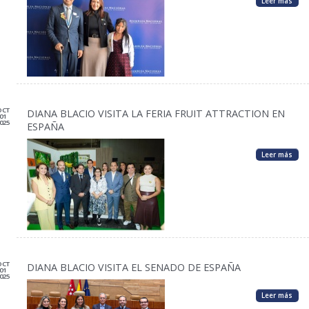
Leer más
OCT
DIANA BLACIO VISITA LA FERIA FRUIT ATTRACTION EN
01
025
ESPAÑA
Leer más
OCT
DIANA BLACIO VISITA EL SENADO DE ESPAÑA
01
025
Leer más