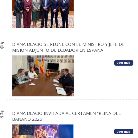
SEP
DIANA BLACIO SE REUNE CON EL MINISTRO Y JEFE DE
29
025
MISIÓN ADJUNTO DE ECUADOR EN ESPAÑA
Leer más
SEP
DIANA BLACIO INVITADA AL CERTAMEN “REINA DEL
22
025
BANANO 2025”
Leer más