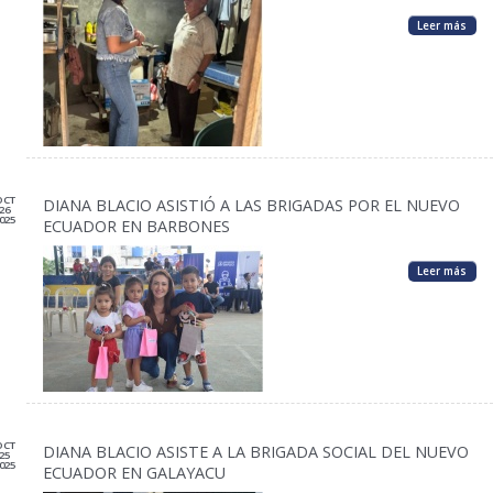
Leer más
OCT
DIANA BLACIO ASISTIÓ A LAS BRIGADAS POR EL NUEVO
26
025
ECUADOR EN BARBONES
Leer más
OCT
DIANA BLACIO ASISTE A LA BRIGADA SOCIAL DEL NUEVO
25
025
ECUADOR EN GALAYACU