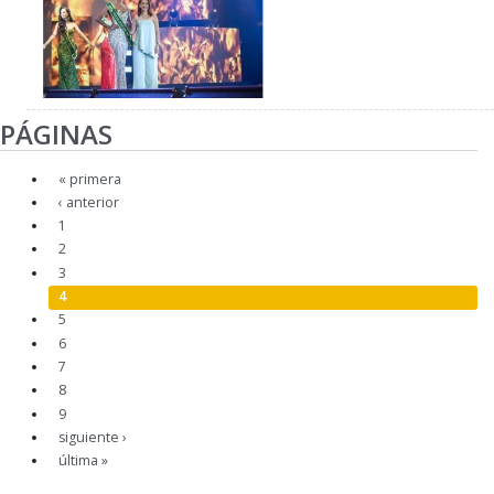
PÁGINAS
« primera
‹ anterior
1
2
3
4
5
6
7
8
9
siguiente ›
última »