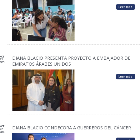
Leer más
OCT
DIANA BLACIO PRESENTA PROYECTO A EMBAJADOR DE
22
025
EMIRATOS ÁRABES UNIDOS
Leer más
OCT
DIANA BLACIO CONDECORA A GUERREROS DEL CÁNCER
22
025