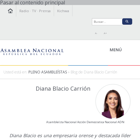
Pasar al contenido principal
Radio
·
TV
·
Prensa
Kichwa
A-
A+
MENÚ
Usted está en:
PLENO ASAMBLEÍSTAS
» Blog de Diana Blacio Carrión
LA ASAMBLEA
Diana Blacio Carrión
LEGISLAMOS
FISCALIZAMOS
TRANSPARENCIA
PRENSA
Asambleísta Nacional Acción Democratica Nacional ADN
PARTICIPACIÓN
RELACIONES INTERNACIONALES
Diana Blacio es una empresaria orense y destacada líder
AGENDA