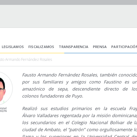
LEGISLAMOS
FISCALIZAMOS
TRANSPARENCIA
PRENSA
PARTICIPACIÓ
usto Armando Fernández Rosales
Fausto Armando Fernández Rosales, también conocid
por sus familiares y amigos como Faustino es u
amazónico de sepa, descendiente directo de lo
colonos fundadores de Puyo.
Realizó sus estudios primarios en la escuela Fra
ional
ADN
Álvaro Valladares regentada por la misión dominicana
los secundarios en el Colegio Nacional Bolívar de l
ciudad de Ambato, el “patrón” como orgullosamente l
llama y los superiores en la Universidad Central de