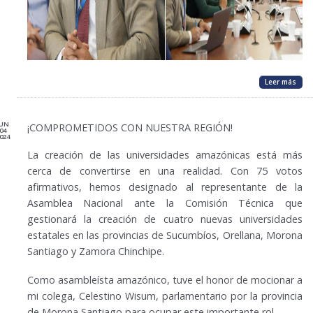
Leer más
JUN
¡COMPROMETIDOS CON NUESTRA REGIÓN!
04
024
La creación de las universidades amazónicas está más
cerca de convertirse en una realidad. Con 75 votos
afirmativos, hemos designado al representante de la
Asamblea Nacional ante la Comisión Técnica que
gestionará la creación de cuatro nuevas universidades
estatales en las provincias de Sucumbíos, Orellana, Morona
Santiago y Zamora Chinchipe.
Como asambleísta amazónico, tuve el honor de mocionar a
mi colega, Celestino Wisum, parlamentario por la provincia
de Morona Santiago para ocupar este importante rol.