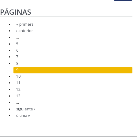
PÁGINAS
« primera
‹ anterior
…
5
6
7
8
9
10
11
12
13
…
siguiente ›
última »