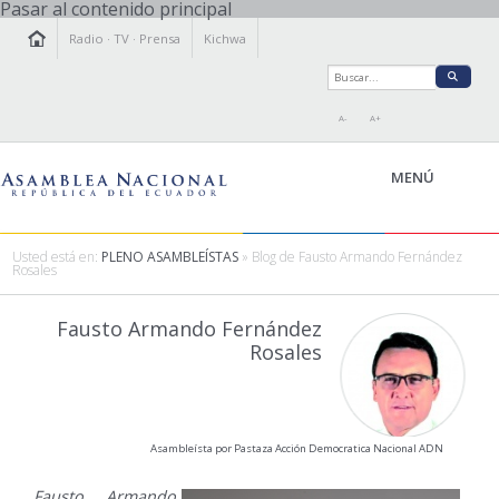
Pasar al contenido principal
Radio
·
TV
·
Prensa
Kichwa
A-
A+
MENÚ
Usted está en:
PLENO ASAMBLEÍSTAS
» Blog de Fausto Armando Fernández
Rosales
LA ASAMBLEA
Fausto Armando Fernández
LEGISLAMOS
Rosales
FISCALIZAMOS
TRANSPARENCIA
PRENSA
PARTICIPACIÓN
Asambleísta por Pastaza Acción Democratica Nacional ADN
RELACIONES INTERNACIONALES
Fausto Armando
AGENDA