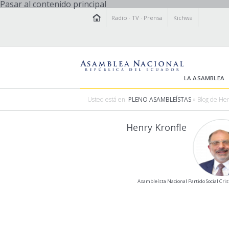
Pasar al contenido principal
Radio
·
TV
·
Prensa
Kichwa
LA ASAMBLEA
Usted está en:
PLENO ASAMBLEÍSTAS
» Blog de Hen
Henry Kronfle
Asambleísta Nacional Partido Social Cris