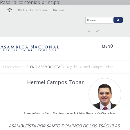
Pasar al contenido principal
Radio
·
TV
·
Prensa
Kichwa
A-
A+
MENÚ
Usted está en:
PLENO ASAMBLEÍSTAS
» Blog de Hermel Campos Tobar
LA ASAMBLEA
Hermel Campos Tobar
LEGISLAMOS
FISCALIZAMOS
TRANSPARENCIA
PRENSA
Asambleísta por Santo Domingo de los Tsáchilas Revolución Ciudadana
PARTICIPACIÓN
RELACIONES INTERNACIONALES
ASAMBLEÍSTA POR SANTO DOMINGO DE LOS TSÁCHILAS
AGENDA