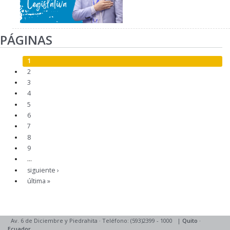
PÁGINAS
1
2
3
4
5
6
7
8
9
…
siguiente ›
última »
Av. 6 de Diciembre y Piedrahita
·
Teléfono: (593)2399 - 1000
|
Quito
·
Ecuador