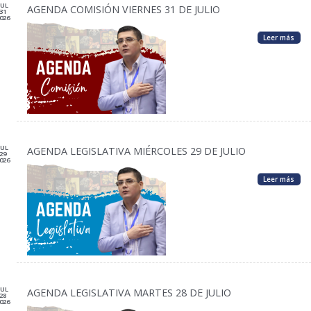
JUL
AGENDA COMISIÓN VIERNES 31 DE JULIO
31
026
Leer más
JUL
AGENDA LEGISLATIVA MIÉRCOLES 29 DE JULIO
29
026
Leer más
JUL
AGENDA LEGISLATIVA MARTES 28 DE JULIO
28
026