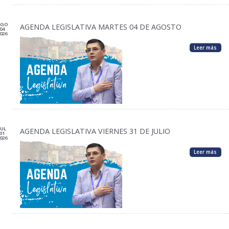
AGO
AGENDA LEGISLATIVA MARTES 04 DE AGOSTO
04
026
Leer más
JUL
AGENDA LEGISLATIVA VIERNES 31 DE JULIO
31
026
Leer más