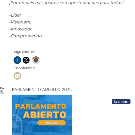
¡Por un país más justo y con oportunidades para todos!
-Líder
-Visionario
-Innovador
-Comprometido
Sígueme en
Contáctame
MAY
PARLAMENTO ABIERTO 2025
15
025
Leer más