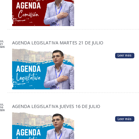
JUL
AGENDA LEGISLATIVA MARTES 21 DE JULIO
21
026
Leer más
JUL
AGENDA LEGISLATIVA JUEVES 16 DE JULIO
16
026
Leer más