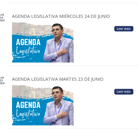
JUN
AGENDA LEGISLATIVA MIÉRCOLES 24 DE JUNIO
24
026
Leer más
JUN
AGENDA LEGISLATIVA MARTES 23 DE JUNIO
23
026
Leer más