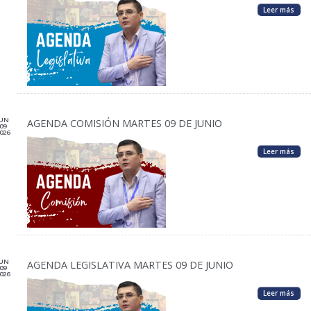
Leer más
JUN
AGENDA COMISIÓN MARTES 09 DE JUNIO
09
026
Leer más
JUN
AGENDA LEGISLATIVA MARTES 09 DE JUNIO
09
026
Leer más