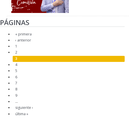
PÁGINAS
« primera
‹ anterior
1
2
3
4
5
6
7
8
9
…
siguiente ›
última »