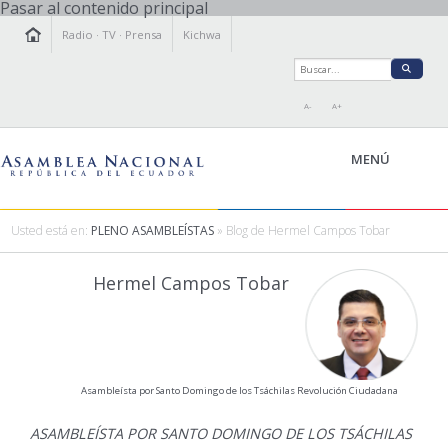
Pasar al contenido principal
Radio
·
TV
·
Prensa
Kichwa
A-
A+
MENÚ
Usted está en:
PLENO ASAMBLEÍSTAS
» Blog de Hermel Campos Tobar
LA ASAMBLEA
Hermel Campos Tobar
LEGISLAMOS
FISCALIZAMOS
TRANSPARENCIA
PRENSA
Asambleísta por Santo Domingo de los Tsáchilas Revolución Ciudadana
PARTICIPACIÓN
RELACIONES INTERNACIONALES
ASAMBLEÍSTA POR SANTO DOMINGO DE LOS TSÁCHILAS
AGENDA