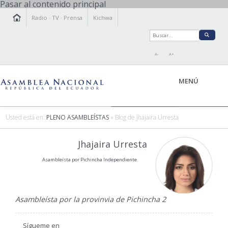
Pasar al contenido principal
Radio
·
TV
·
Prensa
Kichwa
A-
A+
MENÚ
Usted está en:
PLENO ASAMBLEÍSTAS
» Blog de Jhajaira Urresta
LA ASAMBLEA
Jhajaira Urresta
LEGISLAMOS
Asambleísta por Pichincha Independiente
FISCALIZAMOS
TRANSPARENCIA
PRENSA
Asambleísta por la provinvia de Pichincha 2
PARTICIPACIÓN
RELACIONES INTERNACIONALES
Sígueme en
AGENDA