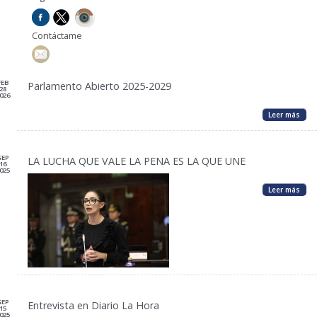
Contáctame
FEB
Parlamento Abierto 2025-2029
28
026
Leer más
SEP
LA LUCHA QUE VALE LA PENA ES LA QUE UNE
16
025
Leer más
SEP
Entrevista en Diario La Hora
15
025