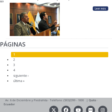
023
Leer más
PÁGINAS
1
2
3
4
siguiente ›
última »
Av. 6 de Diciembre y Piedrahita
·
Teléfono: (593)2399 - 1000
|
Quito
·
Ecuador