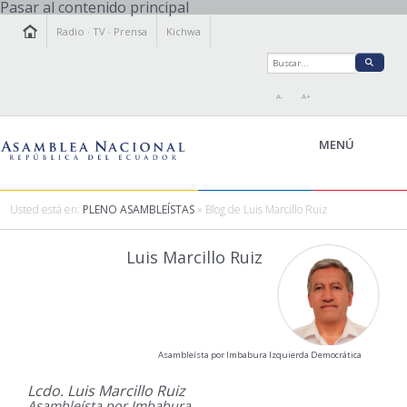
Pasar al contenido principal
Radio
·
TV
·
Prensa
Kichwa
A-
A+
MENÚ
Usted está en:
PLENO ASAMBLEÍSTAS
» Blog de Luis Marcillo Ruiz
LA ASAMBLEA
Luis Marcillo Ruiz
LEGISLAMOS
FISCALIZAMOS
TRANSPARENCIA
PRENSA
Asambleísta por Imbabura Izquierda Democrática
PARTICIPACIÓN
RELACIONES INTERNACIONALES
Lcdo. Luis Marcillo Ruiz
Asambleísta por Imbabura
AGENDA