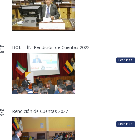
MAY
BOLETÍN: Rendición de Cuentas 2022
11
023
Leer más
MAY
Rendición de Cuentas 2022
05
023
Leer más