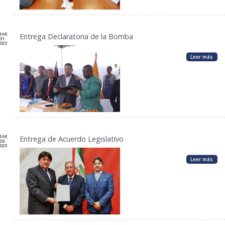
MAR
Entrega Declaratoria de la Bomba
31
023
Leer más
MAR
Entrega de Acuerdo Legislativo
28
023
Leer más