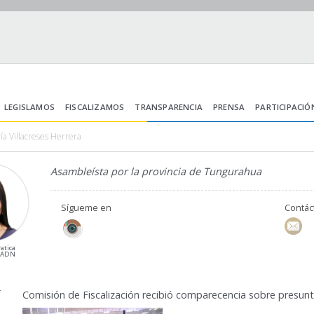
LEGISLAMOS
FISCALIZAMOS
TRANSPARENCIA
PRENSA
PARTICIPACIÓ
ía Villacreses Herrera
Asambleísta por la provincia de Tungurahua
Sígueme en
Contá
atica
l ADN
4
Comisión de Fiscalización recibió comparecencia sobre presunta