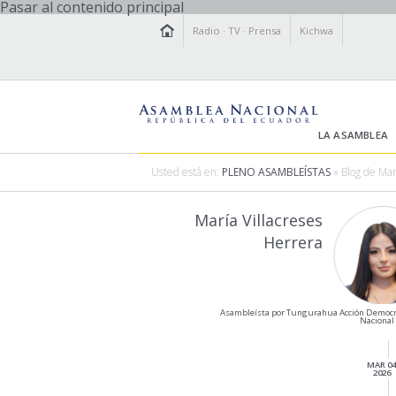
Pasar al contenido principal
Radio
·
TV
·
Prensa
Kichwa
LA ASAMBLEA
Usted está en:
PLENO ASAMBLEÍSTAS
» Blog de Mar
María Villacreses
Herrera
Asambleísta por Tungurahua Acción Democr
Naciona
MAR 0
2026