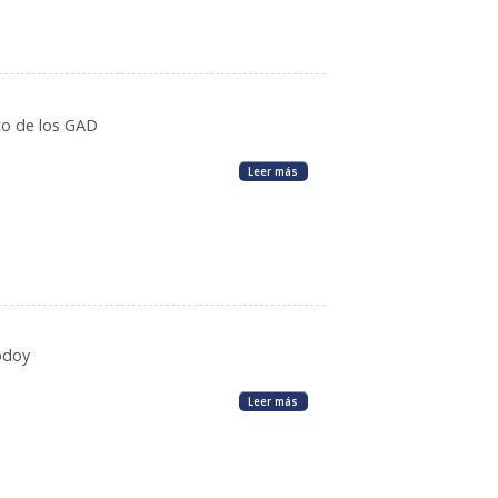
sto de los GAD
Leer más
Godoy
Leer más