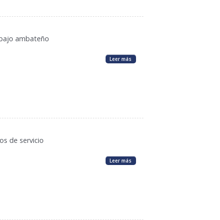
trabajo ambateño
Leer más
s de servicio
Leer más