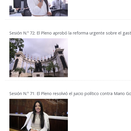
Sesión N.º 72: El Pleno aprobó la reforma urgente sobre el ga
Sesión N.º 71: El Pleno resolvió el juicio político contra Mario 