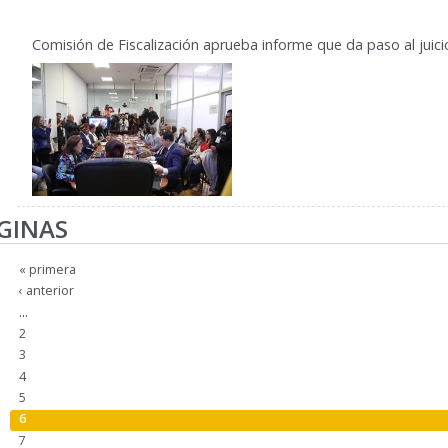
Comisión de Fiscalización aprueba informe que da paso al juic
GINAS
« primera
‹ anterior
…
2
3
4
5
6
7