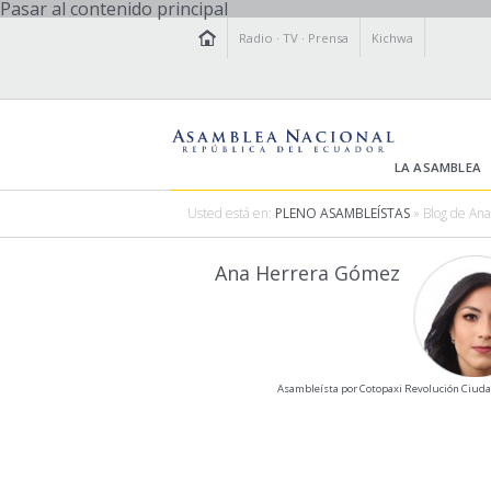
Pasar al contenido principal
Radio
·
TV
·
Prensa
Kichwa
LA ASAMBLEA
Usted está en:
PLENO ASAMBLEÍSTAS
» Blog de An
Ana Herrera Gómez
Asambleísta por Cotopaxi Revolución Ciud