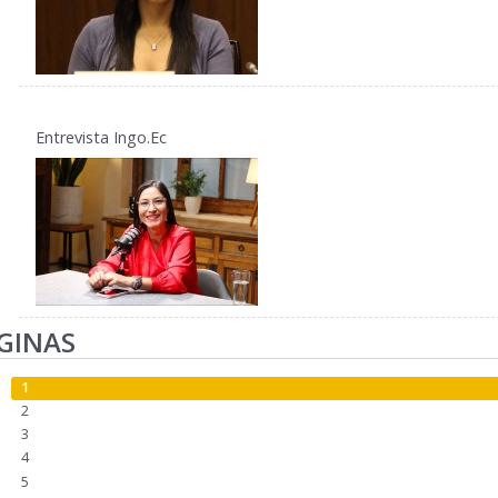
Entrevista Ingo.Ec
GINAS
1
2
3
4
5