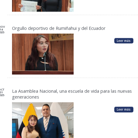
NOV
Orgullo deportivo de Rumiñahui y del Ecuador
14
025
Leer más
OCT
La Asamblea Nacional, una escuela de vida para las nuevas
31
025
generaciones
Leer más