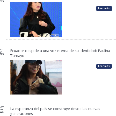
025
Leer más
OCT
Ecuador despide a una voz eterna de su identidad: Paulina
21
025
Tamayo
Leer más
OCT
La esperanza del país se construye desde las nuevas
20
025
generaciones