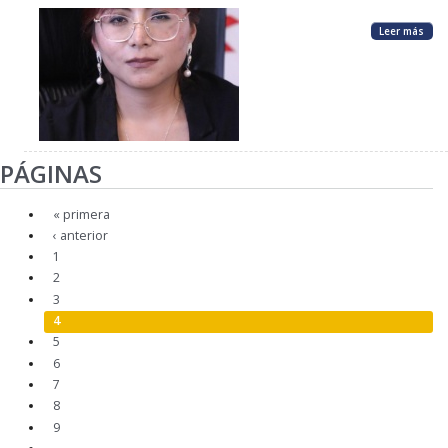
Leer más
PÁGINAS
« primera
‹ anterior
1
2
3
4
5
6
7
8
9