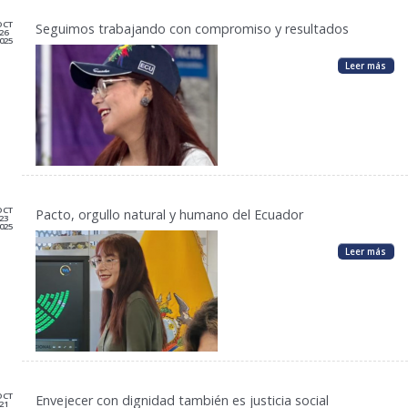
OCT
Seguimos trabajando con compromiso y resultados
26
025
Leer más
OCT
Pacto, orgullo natural y humano del Ecuador
23
025
Leer más
OCT
Envejecer con dignidad también es justicia social
21