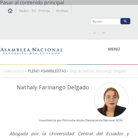
Pasar al contenido principal
Radio
·
TV
·
Prensa
Kichwa
A-
A+
MENÚ
Usted está en:
PLENO ASAMBLEÍSTAS
» Blog de Nathaly Farinango Delgado
LA ASAMBLEA
Nathaly Farinango Delgado
LEGISLAMOS
FISCALIZAMOS
TRANSPARENCIA
PRENSA
Asambleísta por Pichincha Acción Democratica Nacional ADN
PARTICIPACIÓN
RELACIONES INTERNACIONALES
Abogada por la Universidad Central del Ecuador y
AGENDA