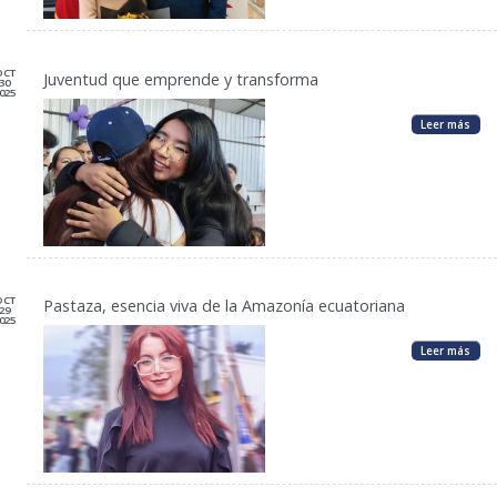
OCT
Juventud que emprende y transforma
30
025
Leer más
OCT
Pastaza, esencia viva de la Amazonía ecuatoriana
29
025
Leer más