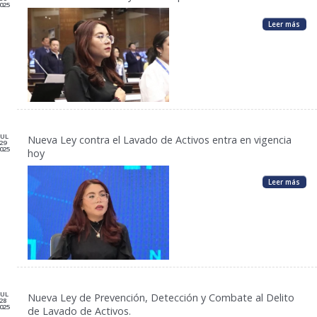
025
Leer más
JUL
Nueva Ley contra el Lavado de Activos entra en vigencia
29
025
hoy
Leer más
JUL
Nueva Ley de Prevención, Detección y Combate al Delito
28
025
de Lavado de Activos.