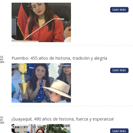
Leer más
JUL
Puembo: 455 años de historia, tradición y alegría
26
025
Leer más
JUL
¡Guayaquil, 490 años de historia, fuerza y esperanza!
25
025
Leer más