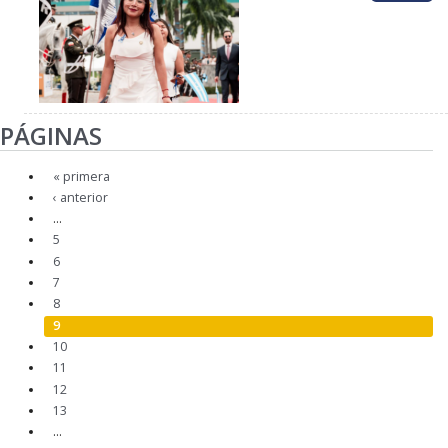
PÁGINAS
« primera
‹ anterior
…
5
6
7
8
9
10
11
12
13
…