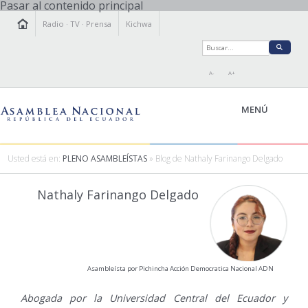
Pasar al contenido principal
Radio
·
TV
·
Prensa
Kichwa
A-
A+
MENÚ
Usted está en:
PLENO ASAMBLEÍSTAS
» Blog de Nathaly Farinango Delgado
LA ASAMBLEA
Nathaly Farinango Delgado
LEGISLAMOS
FISCALIZAMOS
TRANSPARENCIA
PRENSA
Asambleísta por Pichincha Acción Democratica Nacional ADN
PARTICIPACIÓN
RELACIONES INTERNACIONALES
Abogada por la Universidad Central del Ecuador y
AGENDA