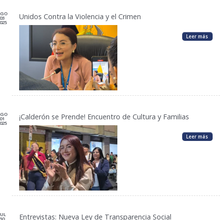
AGO
Unidos Contra la Violencia y el Crimen
03
025
Leer más
AGO
¡Calderón se Prende! Encuentro de Cultura y Familias
01
025
Leer más
JUL
Entrevistas: Nueva Ley de Transparencia Social
30