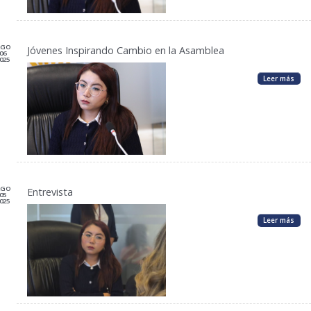
AGO
Jóvenes Inspirando Cambio en la Asamblea
06
025
Leer más
AGO
Entrevista
05
025
Leer más