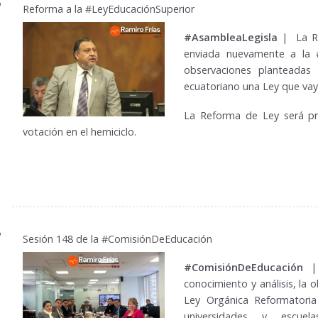
0
Reforma a la #LeyEducaciónSuperior
#AsambleaLegisla
| La Re
enviada nuevamente a la 
observaciones planteadas 
ecuatoriano una Ley que vay
La Reforma de Ley será pr
votación en el hemiciclo.
9
Sesión 148 de la #ComisiónDeEducación
#ComisiónDeEducación
|
conocimiento y análisis, la o
Ley Orgánica Reformatoria
universidades y escuel