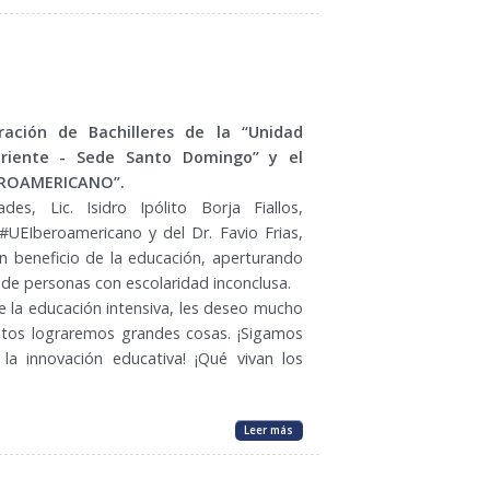
oración de Bachilleres de la “Unidad
Oriente - Sede Santo Domingo” y el
EROAMERICANO”.
es, Lic. Isidro Ipólito Borja Fiallos,
#UEIberoamericano y del Dr. Favio Frias,
n beneficio de la educación, aperturando
 de personas con escolaridad inconclusa.
e la educación intensiva, les deseo mucho
ntos lograremos grandes cosas. ¡Sigamos
a innovación educativa! ¡Qué vivan los
Leer más