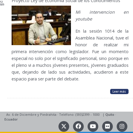
Proyecto Ley de Economía Social de los Conocimientos
12
025
Mi intervencion en
youtube
En la sesión 1014 de la
Asamblea Nacional, tuve el
honor de realizar mi
primera intervención como legislador. Fue un momento
especial no solo por el significado personal, sino porque en
el pleno vi a muchos jóvenes presentes, jóvenes graduados
que, dejando de lado sus actividades, acudieron a este
espacio para ser parte del debate.
Leer más
Av. 6 de Diciembre y Piedrahita
·
Teléfono: (593)2399 - 1000
|
Quito
·
Ecuador