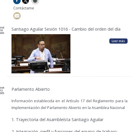
Contáctame
MAR
Santiago Aguilar Sesión 1016 - Cambio del orden del día
18
025
Leer más
MAR
Parlamento Abierto
12
025
Información establecida en el Artículo 17 del Reglamento para la
Implementación del Parlamento Abierto en la Asamblea Nacional
1.
Trayectoria del Asambleísta Santiago Aguilar
2.
Integración, perfil y funciones del equipo de trabajo;