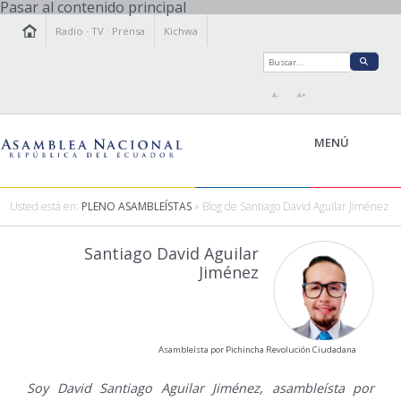
Pasar al contenido principal
Radio
·
TV
·
Prensa
Kichwa
A-
A+
MENÚ
Usted está en:
PLENO ASAMBLEÍSTAS
» Blog de Santiago David Aguilar Jiménez
LA ASAMBLEA
Santiago David Aguilar
LEGISLAMOS
Jiménez
FISCALIZAMOS
TRANSPARENCIA
PRENSA
Asambleísta por Pichincha Revolución Ciudadana
PARTICIPACIÓN
RELACIONES INTERNACIONALES
Soy David Santiago Aguilar Jiménez, asambleísta por
AGENDA