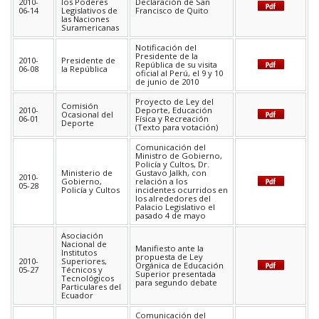
2010-
los Poderes
Declaración de San
06-14
Legislativos de
Francisco de Quito
las Naciones
Suramericanas
Notificación del
Presidente de la
2010-
Presidente de
República de su visita
06-08
la República
oficial al Perú, el 9 y 10
de junio de 2010
Proyecto de Ley del
Comisión
2010-
Deporte, Educación
Ocasional del
06-01
Física y Recreación
Deporte
(Texto para votación)
Comunicación del
Ministro de Gobierno,
Policía y Cultos, Dr.
Ministerio de
Gustavo Jalkh, con
2010-
Gobierno,
relación a los
05-28
Policía y Cultos
incidentes ocurridos en
los alrededores del
Palacio Legislativo el
pasado 4 de mayo
Asociación
Nacional de
Manifiesto ante la
Institutos
propuesta de Ley
2010-
Superiores,
Orgánica de Educación
05-27
Técnicos y
Superior presentada
Tecnológicos
para segundo debate
Particulares del
Ecuador
Comunicación del