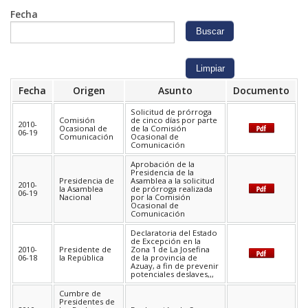
Fecha
Fecha
Origen
Asunto
Documento
Solicitud de prórroga
Comisión
de cinco días por parte
2010-
Ocasional de
de la Comisión
06-19
Comunicación
Ocasional de
Comunicación
Aprobación de la
Presidencia de la
Presidencia de
Asamblea a la solicitud
2010-
la Asamblea
de prórroga realizada
06-19
Nacional
por la Comisión
Ocasional de
Comunicación
Declaratoria del Estado
de Excepción en la
2010-
Presidente de
Zona 1 de La Josefina
06-18
la República
de la provincia de
Azuay, a fin de prevenir
potenciales deslaves,,,
Cumbre de
Presidentes de