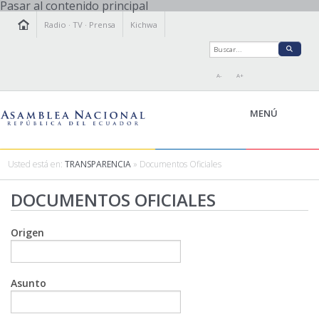
Pasar al contenido principal
Radio
·
TV
·
Prensa
Kichwa
A-
A+
MENÚ
Usted está en:
TRANSPARENCIA
» Documentos Oficiales
LA ASAMBLEA
DOCUMENTOS OFICIALES
LEGISLAMOS
FISCALIZAMOS
Origen
TRANSPARENCIA
PRENSA
PARTICIPACIÓN
Asunto
RELACIONES INTERNACIONALES
AGENDA