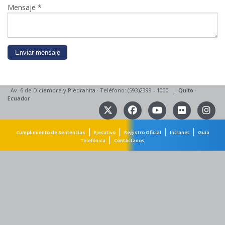
Mensaje
*
Av. 6 de Diciembre y Piedrahita
·
Teléfono: (593)2399 - 1000
|
Quito
·
Ecuador
|
|
|
|
Cumplimiento de Sentencias
Ejecutivo
Registro Oficial
Intranet
Guía
|
Telefónica
Contáctanos