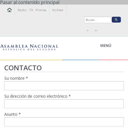
Pasar al contenido principal
Radio
·
TV
·
Prensa
Kichwa
A-
A+
MENÚ
CONTACTO
LA ASAMBLEA
Su nombre
*
LEGISLAMOS
FISCALIZAMOS
Su dirección de correo electrónico
*
TRANSPARENCIA
PRENSA
PARTICIPACIÓN
Asunto
*
RELACIONES INTERNACIONALES
AGENDA