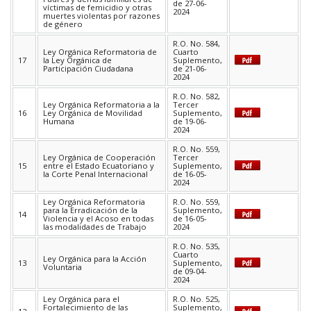
de 27-06-
víctimas de femicidio y otras
2024
muertes violentas por razones
de género
R.O. No. 584,
Ley Orgánica Reformatoria de
Cuarto
17
la Ley Orgánica de
Suplemento,
Participación Ciudadana
de 21-06-
2024
R.O. No. 582,
Ley Orgánica Reformatoria a la
Tercer
16
Ley Orgánica de Movilidad
Suplemento,
Humana
de 19-06-
2024
R.O. No. 559,
Ley Orgánica de Cooperación
Tercer
15
entre el Estado Ecuatoriano y
Suplemento,
la Corte Penal Internacional
de 16-05-
2024
Ley Orgánica Reformatoria
R.O. No. 559,
para la Erradicación de la
Suplemento,
14
Violencia y el Acoso en todas
de 16-05-
las modalidades de Trabajo
2024
R.O. No. 535,
Cuarto
Ley Orgánica para la Acción
13
Suplemento,
Voluntaria
de 09-04-
2024
Ley Orgánica para el
R.O. No. 525,
Fortalecimiento de las
Suplemento,