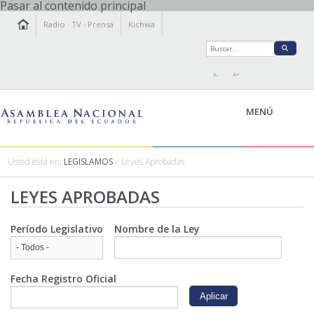
Pasar al contenido principal
Radio
·
TV
·
Prensa
Kichwa
A-
A+
MENÚ
Usted está en:
LEGISLAMOS
» Leyes Aprobadas
LA ASAMBLEA
LEYES APROBADAS
LEGISLAMOS
FISCALIZAMOS
Período Legislativo
Nombre de la Ley
TRANSPARENCIA
PRENSA
PARTICIPACIÓN
Fecha Registro Oficial
RELACIONES INTERNACIONALES
AGENDA