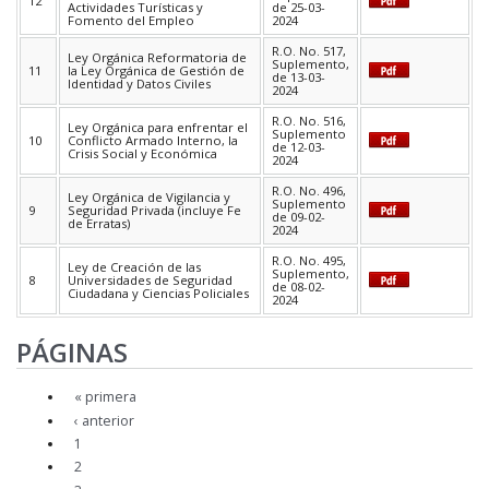
12
Actividades Turísticas y
de 25-03-
Fomento del Empleo
2024
R.O. No. 517,
Ley Orgánica Reformatoria de
Suplemento,
11
la Ley Orgánica de Gestión de
de 13-03-
Identidad y Datos Civiles
2024
R.O. No. 516,
Ley Orgánica para enfrentar el
Suplemento
10
Conflicto Armado Interno, la
de 12-03-
Crisis Social y Económica
2024
R.O. No. 496,
Ley Orgánica de Vigilancia y
Suplemento
9
Seguridad Privada (incluye Fe
de 09-02-
de Erratas)
2024
R.O. No. 495,
Ley de Creación de las
Suplemento,
8
Universidades de Seguridad
de 08-02-
Ciudadana y Ciencias Policiales
2024
PÁGINAS
« primera
‹ anterior
1
2