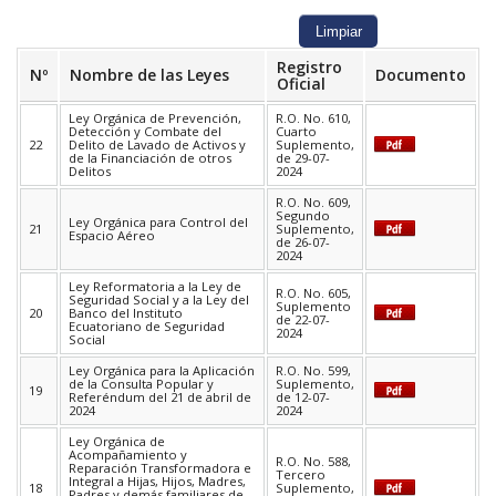
Registro
Nº
Nombre de las Leyes
Documento
Oficial
Ley Orgánica de Prevención,
R.O. No. 610,
Detección y Combate del
Cuarto
22
Delito de Lavado de Activos y
Suplemento,
de la Financiación de otros
de 29-07-
Delitos
2024
R.O. No. 609,
Segundo
Ley Orgánica para Control del
21
Suplemento,
Espacio Aéreo
de 26-07-
2024
Ley Reformatoria a la Ley de
R.O. No. 605,
Seguridad Social y a la Ley del
Suplemento
20
Banco del Instituto
de 22-07-
Ecuatoriano de Seguridad
2024
Social
Ley Orgánica para la Aplicación
R.O. No. 599,
de la Consulta Popular y
Suplemento,
19
Referéndum del 21 de abril de
de 12-07-
2024
2024
Ley Orgánica de
Acompañamiento y
R.O. No. 588,
Reparación Transformadora e
Tercero
Integral a Hijas, Hijos, Madres,
18
Suplemento,
Padres y demás familiares de