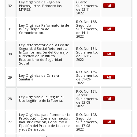
Ley Orgánica de Pago en
Cuarto
32
Plazos Justos, Primero las
Suplemento,
MYPES.
de 22-11-
2022
R.O. No. 188,
Ley Orgánica Reformatoria de
Segundo
31
la Ley Orgánica de
Suplemento,
Comunicación.
de 14-11-
2022
Ley Reformatoria de la Ley de
Seguridad Social Referente a
R.O. No. 181,
la Conformación del Consejo
Suplemento,
30
Directivo del Instituto
de 01-11-
Ecuatoriano de Seguridad
2022
Social
R.O. No. 139,
Ley Orgánica de Carrera
Suplemento,
29
Sanitaria
de 01-09-
2022
R.O. No. 131,
Tercer
Ley Orgánica que Regula el
28
Suplemento,
Uso Legítimo de la Fuerza.
de 22-08-
2022
Ley Orgánica para Fomentar la
R.O. No. 128,
Producción, Comercialización,
Segundo
27
Industrialización, Consumo y
Suplemento,
Fijación del Precio de la Leche
de 17-08-
y sus Derivados
2022