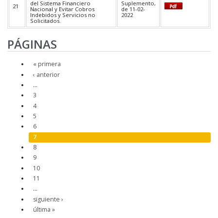
del Sistema Financiero
Suplemento,
21
Nacional y Evitar Cobros
de 11-02-
Indebidos y Servicios no
2022
Solicitados.
PÁGINAS
« primera
‹ anterior
…
3
4
5
6
7
8
9
10
11
…
siguiente ›
última »