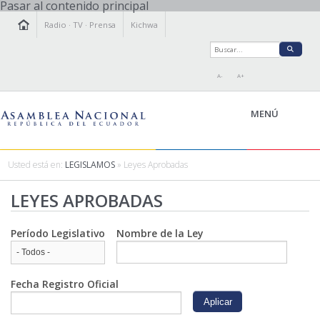
Pasar al contenido principal
Radio
·
TV
·
Prensa
Kichwa
A-
A+
MENÚ
Usted está en:
LEGISLAMOS
» Leyes Aprobadas
LA ASAMBLEA
LEYES APROBADAS
LEGISLAMOS
FISCALIZAMOS
Período Legislativo
Nombre de la Ley
TRANSPARENCIA
PRENSA
PARTICIPACIÓN
Fecha Registro Oficial
RELACIONES INTERNACIONALES
AGENDA