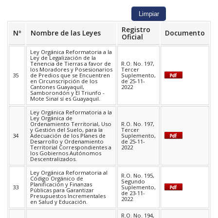
Registro
Nº
Nombre de las Leyes
Documento
Oficial
Ley Orgánica Reformatoria a la
Ley de Legalización de la
Tenencia de Tierras a favor de
R.O. No. 197,
los Moradores y Posesionarios
Tercer
35
de Predios que se Encuentren
Suplemento,
en Circunscripción de los
de 25-11-
Cantones Guayaquil,
2022
Samborondón y El Triunfo -
Mote Sinaí sí es Guayaquil.
Ley Orgánica Reformatoria a la
Ley Orgánica de
Ordenamiento Territorial, Uso
R.O. No. 197,
y Gestión del Suelo, para la
Tercer
34
Adecuación de los Planes de
Suplemento,
Desarrollo y Ordenamiento
de 25-11-
Territorial Correspondientes a
2022
los Gobiernos Autónomos
Descentralizados.
Ley Orgánica Reformatoria al
R.O. No. 195,
Código Orgánico de
Segundo
Planificación y Finanzas
33
Suplemento,
Públicas para Garantizar
de 23-11-
Presupuestos Incrementales
2022
en Salud y Educación.
R.O. No. 194,