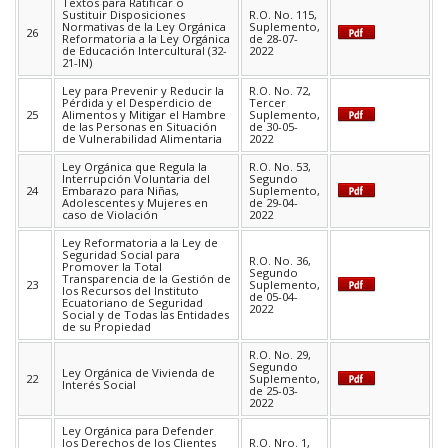
Textos para Ratificar o
Sustituir Disposiciones
R.O. No. 115,
Normativas de la Ley Orgánica
Suplemento,
26
Reformatoria a la Ley Orgánica
de 28-07-
de Educación Intercultural (32-
2022
21-IN)
Ley para Prevenir y Reducir la
R.O. No. 72,
Pérdida y el Desperdicio de
Tercer
25
Alimentos y Mitigar el Hambre
Suplemento,
de las Personas en Situación
de 30-05-
de Vulnerabilidad Alimentaria
2022
Ley Orgánica que Regula la
R.O. No. 53,
Interrupción Voluntaria del
Segundo
24
Embarazo para Niñas,
Suplemento,
Adolescentes y Mujeres en
de 29-04-
caso de Violación
2022
Ley Reformatoria a la Ley de
Seguridad Social para
R.O. No. 36,
Promover la Total
Segundo
Transparencia de la Gestión de
23
Suplemento,
los Recursos del Instituto
de 05-04-
Ecuatoriano de Seguridad
2022
Social y de Todas las Entidades
de su Propiedad
R.O. No. 29,
Segundo
Ley Orgánica de Vivienda de
22
Suplemento,
Interés Social
de 25-03-
2022
Ley Orgánica para Defender
los Derechos de los Clientes
R.O. Nro. 1,