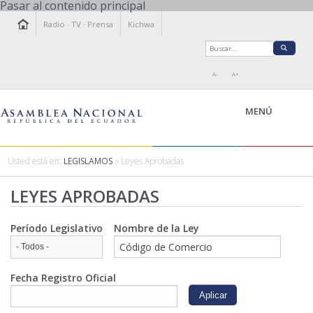
Pasar al contenido principal
Radio
·
TV
·
Prensa
Kichwa
A-
A+
MENÚ
Usted está en:
LEGISLAMOS
» Leyes Aprobadas
LA ASAMBLEA
LEYES APROBADAS
LEGISLAMOS
FISCALIZAMOS
Período Legislativo
Nombre de la Ley
TRANSPARENCIA
PRENSA
PARTICIPACIÓN
Fecha Registro Oficial
RELACIONES INTERNACIONALES
AGENDA