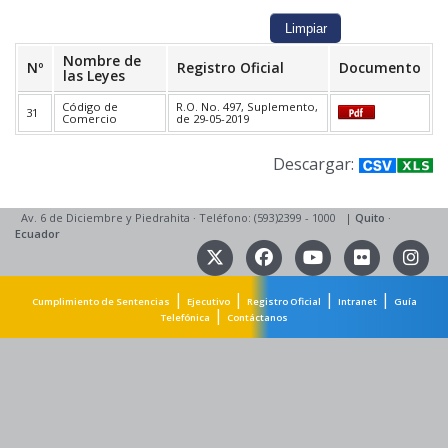
Nombre de
Nº
Registro Oficial
Documento
las Leyes
Código de
R.O. No. 497, Suplemento,
31
Comercio
de 29-05-2019
Descargar:
Av. 6 de Diciembre y Piedrahita
·
Teléfono: (593)2399 - 1000
|
Quito
·
Ecuador
|
|
|
|
Cumplimiento de Sentencias
Ejecutivo
Registro Oficial
Intranet
Guía
|
Telefónica
Contáctanos