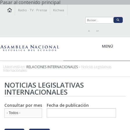
Pasar al contenido principal
Radio
·
TV
·
Prensa
Kichwa
A-
A+
MENÚ
Usted está en:
RELACIONES INTERNACIONALES
» Noticias Legislativas
Internacionales
LA ASAMBLEA
NOTICIAS LEGISLATIVAS
LEGISLAMOS
INTERNACIONALES
FISCALIZAMOS
TRANSPARENCIA
Consultar por mes
Fecha de publicación
PRENSA
PARTICIPACIÓN
RELACIONES INTERNACIONALES
AGENDA