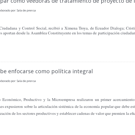
ipar como veedoras de tratamiento de proyecto de 
aborado por: Sala de prensa
 Ciudadana y Control Social, recibió a Ximena Troya, de Ecuador Dialoga; Cris
 aportan desde la Asamblea Constituyente en los temas de participación ciudadana
be enfocarse como política integral
aborado por: Sala de prensa
 Económico, Productivo y la Microempresa realizaron un primer acercamiento 
s expusieron sobre la articulación sistémica de la economía popular que debe estar
ación de los sectores productivos y establecer cadenas de valor que premien la efic