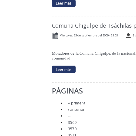
Leer más
Comuna Chigulpe de Tsáchilas p
Miércoles, 23 de septiembre del 2009 - 21:05
El
Moradores de la Comuna Chigulpe, de la nacionalid
comunidad.
Leer más
PÁGINAS
« primera
‹ anterior
…
3569
3570
3571