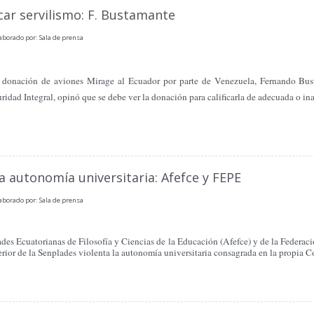
ar servilismo: F. Bustamante
aborado por: Sala de prensa
e donación de aviones Mirage al Ecuador por parte de Venezuela, Fernando Bus
ridad Integral, opinó que se debe ver la donación para calificarla de adecuada o in
a autonomía universitaria: Afefce y FEPE
aborado por: Sala de prensa
ades Ecuatorianas de Filosofía y Ciencias de la Educación (Afefce) y de la Federac
rior de la Senplades violenta la autonomía universitaria consagrada en la propia C