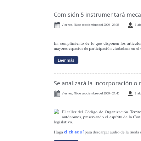
Comisión 5 instrumentará mecani
Viernes, 18 de septiembre del 2009 - 21:38
Elab
En cumplimiento de lo que disponen los artículos
mayores espacios de participación ciudadana en el d
Leer más
Se analizará la incorporación o
Viernes, 18 de septiembre del 2009 - 21:40
Elab
El taller del Código de Organización Territ
autónomos, preservando el espíritu de la Const
legislativo.
Haga
click aquí
para descargar audio de la rueda 