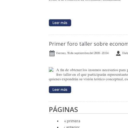
Leer más
Primer foro taller sobre econom
Viernes, 18 de septiembre del 2009 - 20:04
Elab
A fin de obtener los insumos necesarios para
foro taller en el que participarán representan
quienes expondrán su visión teórico conceptual, esq
Leer más
PÁGINAS
« primera
‹ anterior